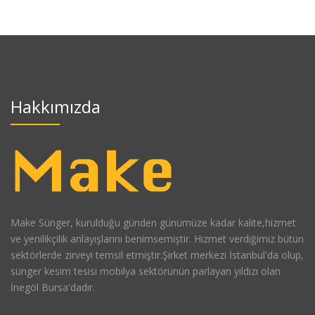
Hakkımızda
Make Sünger, kurulduğu günden günümüze kadar kalite,hizmet
ve yenilikçilik anlayışlarını benimsemiştir. Hizmet verdiğimiz bütün
sektörlerde zirveyi temsil etmiştir.Şirket merkezi İstanbul'da olup,
sünger kesim tesisi mobilya sektörünün parlayan yıldızı olan
İnegöl Bursa'dadır.