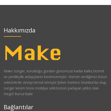
Hakkımızda
Make Sünger, kurulduğu günden günümüze kadar kalite,hizmet
ve yenilikçilik anlayışlarını benimsemiştir. Hizmet verdiğimiz bütün
sektörlerde zirveyi temsil etmiştir.Şirket merkezi İstanbul'da olup,
sünger kesim tesisi mobilya sektörünün parlayan yıldızı olan
İnegöl Bursa'dadır.
Bağlantılar